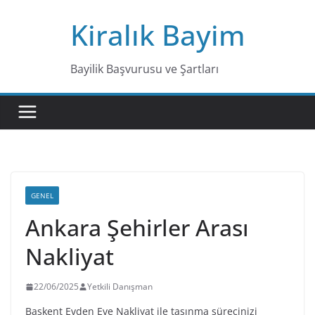
Skip
Kiralık Bayim
to
content
Bayilik Başvurusu ve Şartları
GENEL
Ankara Şehirler Arası
Nakliyat
22/06/2025
Yetkili Danışman
Başkent Evden Eve Nakliyat ile taşınma sürecinizi