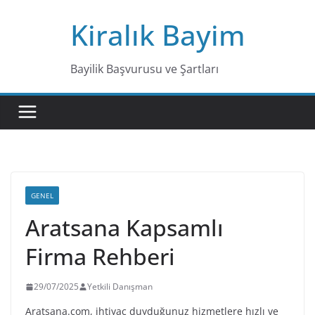
Skip
Kiralık Bayim
to
content
Bayilik Başvurusu ve Şartları
GENEL
Aratsana Kapsamlı
Firma Rehberi
29/07/2025
Yetkili Danışman
Aratsana.com, ihtiyaç duyduğunuz hizmetlere hızlı ve