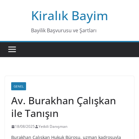
Skip
Kiralık Bayim
to
content
Bayilik Başvurusu ve Şartları
GENEL
Av. Burakhan Çalışkan
ile Tanışın
18/08/2025
Yetkili Danışman
Burakhan Çalışkan Hukuk Bürosu, uzman kadrosuyla