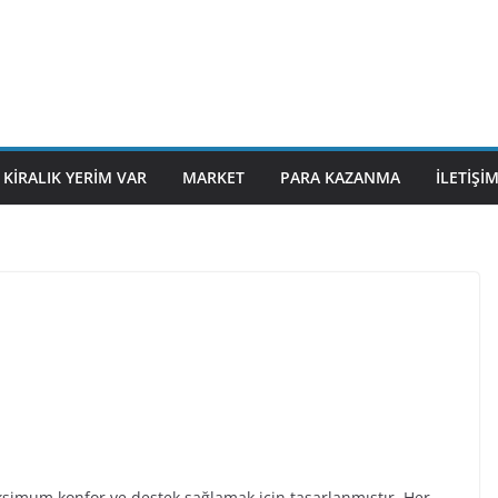
KIRALIK YERIM VAR
MARKET
PARA KAZANMA
İLETIŞI
ksimum konfor ve destek sağlamak için tasarlanmıştır. Her