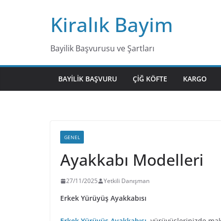
Skip
Kiralık Bayim
to
content
Bayilik Başvurusu ve Şartları
BAYILIK BAŞVURU
ÇIĞ KÖFTE
KARGO
GENEL
Ayakkabı Modelleri
27/11/2025
Yetkili Danışman
Erkek Yürüyüş Ayakkabısı
Erkek Yürüyüş Ayakkabısı
, yürüyüşlerinizde ma