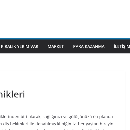
KIRALIK YERIM VAR
MARKET
PARA KAZANMA
İLETIŞI
nikleri
iklerinden biri olarak, sağlığınızı ve gülüşünüzü ön planda
 diş hekimleri ile donatılmış kliniğimiz, her yaştan bireyin