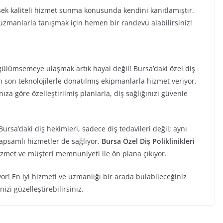
ksek kaliteli hizmet sunma konusunda kendini kanıtlamıştır.
lü uzmanlarla tanışmak için hemen bir randevu alabilirsiniz!
ir gülümsemeye ulaşmak artık hayal değil! Bursa’daki özel diş
 son teknolojilerle donatılmış ekipmanlarla hizmet veriyor.
ıza göre özelleştirilmiş planlarla, diş sağlığınızı güvenle
ursa’daki diş hekimleri, sadece diş tedavileri değil; aynı
kapsamlı hizmetler de sağlıyor.
Bursa Özel Diş Poliklinikleri
 hizmet ve müşteri memnuniyeti ile ön plana çıkıyor.
yor! En iyi hizmeti ve uzmanlığı bir arada bulabileceğiniz
zi güzelleştirebilirsiniz.