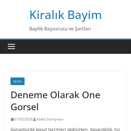
Skip
Kiralık Bayim
to
content
Bayilik Başvurusu ve Şartları
GENEL
Deneme Olarak One
Gorsel
01/05/2026
Yetkili Danışman
Günümüzde konut tercihleri değişirken, dayanıklılık, hız