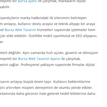
neyimli bir
Bursa ajans
ile çalışmak, markaların dijital
abilir.
iyaretçilerin marka hakkındaki ilk izlenimini belirleyen
 anlayışı, kullanıcı dostu arayüz ve teknik altyapı bir araya
onel
Bursa Web Tasarım
hizmetleri sayesinde işletmeler hem
lar elde edebilir. Özellikle mobil uyumluluk ve SEO altyapısı,
ar.
erli değildir. Aynı zamanda hızlı açılan, güvenli ve dönüşüm
eneyimli bir
Bursa Web Tasarım Ajansı
ile çalışmak,
esini sağlar. Profesyonel yaklaşım sayesinde firmalar dijital
tasarım anlayışı büyük önem taşır. Kullanıcı beklentilerine
ğini artırırken müşteri deneyimini de olumlu yönde etkiler.
t ortamında daha görünür hale gelerek hedef kitlelerine daha