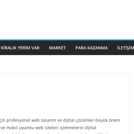
KIRALIK YERIM VAR
MARKET
PARA KAZANMA
İLETIŞI
a
 için profesyonel web tasarım ve dijital çözümler büyük önem
ve mobil uyumlu web siteleri işletmelerin dijital