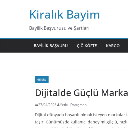
Skip
Kiralık Bayim
to
content
Bayilik Başvurusu ve Şartları
BAYILIK BAŞVURU
ÇIĞ KÖFTE
KARGO
GENEL
Dijitalde Güçlü Mark
27/04/2026
Yetkili Danışman
Dijital dünyada başarılı olmak isteyen markalar
taşır. Günümüzde kullanıcı deneyimi güçlü, hızlı 