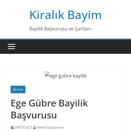
Skip
Kiralık Bayim
to
content
Bayilik Başvurusu ve Şartları
BAYILIK
Ege Gübre Bayilik
Başvurusu
24/07/2021
Yetkili Danışman