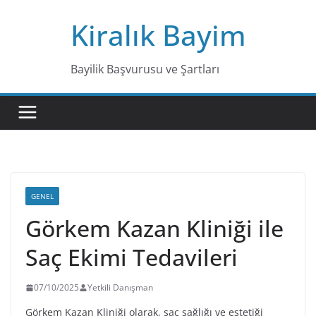
Skip
Kiralık Bayim
to
content
Bayilik Başvurusu ve Şartları
GENEL
Görkem Kazan Kliniği ile
Saç Ekimi Tedavileri
07/10/2025
Yetkili Danışman
Görkem Kazan Kliniği olarak, saç sağlığı ve estetiği