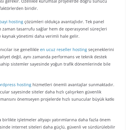
sı gerekir. Özellikle kurumsal projelerde doğru sunucu
faktörlerden biridir.
bayi hosting
çözümleri oldukça avantajlıdır. Tek panel
em zaman tasarrufu sağlar hem de operasyonel süreçleri
de kaynak yönetimi daha verimli hale gelir.
ıcılar ise genellikle
en ucuz reseller hosting
seçeneklerini
aliyet değil, aynı zamanda performans ve teknik destek
a sahip sistemler sayesinde yoğun trafik dönemlerinde bile
rdpress hosting
hizmetleri önemli avantajlar sunmaktadır.
ular sayesinde siteler daha hızlı çalışırken güvenlik
formansını önemseyen projelerde hızlı sunucular büyük katkı
birlikte işletmeler altyapı yatırımlarına daha fazla önem
inde internet siteleri daha güçlü, güvenli ve sürdürülebilir