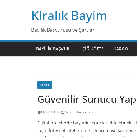
Skip
Kiralık Bayim
to
content
Bayilik Başvurusu ve Şartları
BAYILIK BAŞVURU
ÇIĞ KÖFTE
KARGO
GENEL
Güvenilir Sunucu Yapı
08/04/2026
Yetkili Danışman
Dijital projelerde başarılı sonuçlar elde etmek is
taşır. İnternet sitelerinin hızlı açılması, kesinti