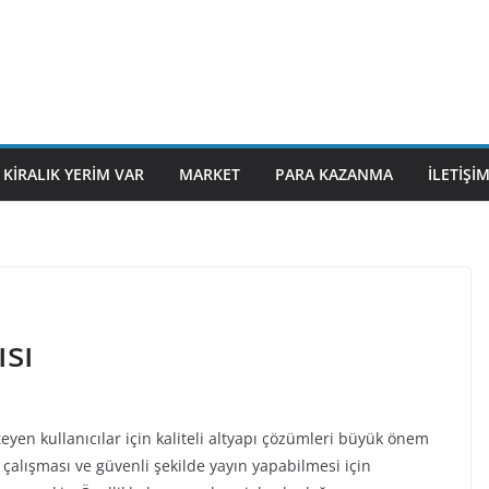
KIRALIK YERIM VAR
MARKET
PARA KAZANMA
İLETIŞI
sı
teyen kullanıcılar için kaliteli altyapı çözümleri büyük önem
siz çalışması ve güvenli şekilde yayın yapabilmesi için