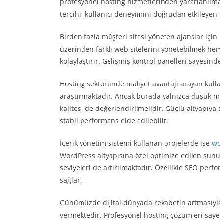
profesyonel hosting hizmetlerinden yararlanılma
tercihi, kullanıcı deneyimini doğrudan etkileyen 
Birden fazla müşteri sitesi yöneten ajanslar için
üzerinden farklı web sitelerini yönetebilmek h
kolaylaştırır. Gelişmiş kontrol panelleri sayesin
Hosting sektöründe maliyet avantajı arayan kullan
araştırmaktadır. Ancak burada yalnızca düşük m
kalitesi de değerlendirilmelidir. Güçlü altyapıy
stabil performans elde edilebilir.
İçerik yönetim sistemi kullanan projelerde ise
wo
WordPress altyapısına özel optimize edilen sunuc
seviyeleri de artırılmaktadır. Özellikle SEO per
sağlar.
Günümüzde dijital dünyada rekabetin artmasıyla 
vermektedir. Profesyonel hosting çözümleri sayes