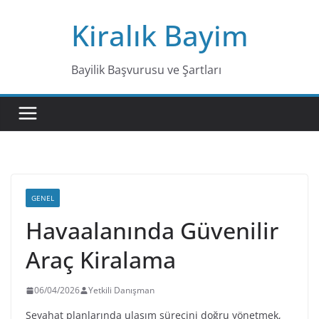
Skip
Kiralık Bayim
to
content
Bayilik Başvurusu ve Şartları
GENEL
Havaalanında Güvenilir
Araç Kiralama
06/04/2026
Yetkili Danışman
Seyahat planlarında ulaşım sürecini doğru yönetmek,