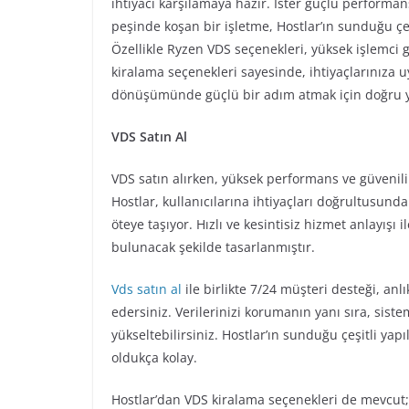
ihtiyacı karşılamaya hazır. İster güçlü performan
peşinde koşan bir işletme, Hostlar’ın sunduğu çe
Özellikle Ryzen VDS seçenekleri, yüksek işlemci gü
kiralama seçenekleri sayesinde, ihtiyaçlarınıza u
dönüşümünde güçlü bir adım atmak için doğru y
VDS Satın Al
VDS satın alırken, yüksek performans ve güvenili
Hostlar, kullanıcılarına ihtiyaçları doğrultusund
öteye taşıyor. Hızlı ve kesintisiz hizmet anlayışı
bulunacak şekilde tasarlanmıştır.
Vds satın al
ile birlikte 7/24 müşteri desteği, anl
edersiniz. Verilerinizi korumanın yanı sıra, siste
yükseltebilirsiniz. Hostlar’ın sunduğu çeşitli ya
oldukça kolay.
Hostlar’dan VDS kiralama seçenekleri de mevcut