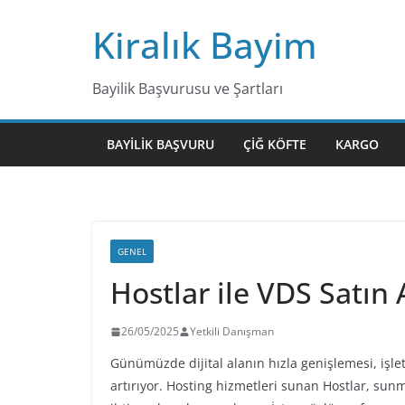
Skip
Kiralık Bayim
to
content
Bayilik Başvurusu ve Şartları
BAYILIK BAŞVURU
ÇIĞ KÖFTE
KARGO
GENEL
Hostlar ile VDS Satın 
26/05/2025
Yetkili Danışman
Günümüzde dijital alanın hızla genişlemesi, işle
artırıyor. Hosting hizmetleri sunan Hostlar, sun