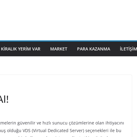
KIRALIK YERIM VAR
MARKET
PARA KAZANMA
İLETIŞI
Al!
tmelerin güvenilir ve hızlı sunucu çözümlerine olan ihtiyacını
muş olduğu VDS (Virtual Dedicated Server) seçenekleri ile bu