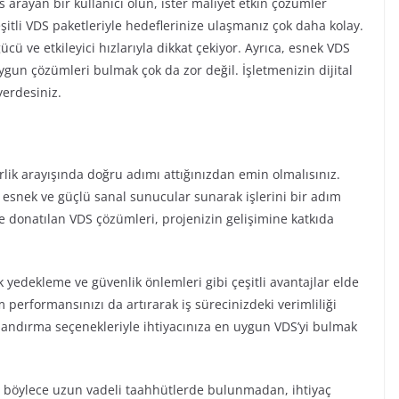
s arayan bir kullanıcı olun, ister maliyet etkin çözümler
şitli VDS paketleriyle hedeflerinize ulaşmanız çok daha kolay.
cü ve etkileyici hızlarıyla dikkat çekiyor. Ayrıca, esnek VDS
ygun çözümleri bulmak çok da zor değil. İşletmenizin dijital
erdesiniz.
rlik arayışında doğru adımı attığınızdan emin olmalısınız.
a esnek ve güçlü sanal sunucular sunarak işlerini bir adım
 ile donatılan VDS çözümleri, projenizin gelişimine katkıda
ık yedekleme ve güvenlik önlemleri gibi çeşitli avantajlar elde
m performansınızı da artırarak iş sürecinizdeki verimliliği
pılandırma seçenekleriyle ihtiyacınıza en uygun VDS’yi bulmak
; böylece uzun vadeli taahhütlerde bulunmadan, ihtiyaç