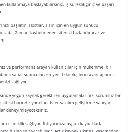
kullanmaya başlayabilirsiniz. İş sürekliliğiniz ve başarı
r.
inizi başlatın! Hostlar, sizin için en uygun sunucu
urada. Zaman kaybetmeden sitenizi hızlandıracak ve
ın!
hız ve performans arayan kullanıcılar için mükemmel bir
banlı sanal sunucular, en yeni teknolojilerin avantajlarını
enizi sağlıyor.
esinde yoğun kaynak gerektiren uygulamalarınızı sorunsuz bir
 sitesi barındırıyor olun, ister yazılım geliştirme yapıyor
dar deneyimleyeceksiniz.
lara esneklik sağlıyor. İhtiyacınıza uygun kaynaklarla
nıza hızla yanıt verebiliyor. Artık kaynak sıkıntısı yaşamadan,