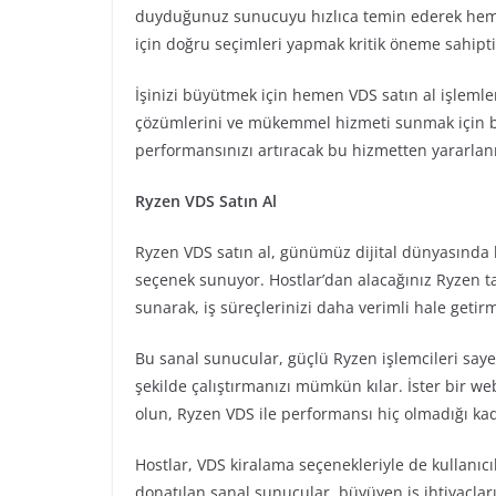
duyduğunuz sunucuyu hızlıca temin ederek hemen 
için doğru seçimleri yapmak kritik öneme sahipti
İşinizi büyütmek için hemen VDS satın al işlemler
çözümlerini ve mükemmel hizmeti sunmak için b
performansınızı artıracak bu hizmetten yararlan
Ryzen VDS Satın Al
Ryzen VDS satın al, günümüz dijital dünyasında 
seçenek sunuyor. Hostlar’dan alacağınız Ryzen ta
sunarak, iş süreçlerinizi daha verimli hale getirm
Bu sanal sunucular, güçlü Ryzen işlemcileri say
şekilde çalıştırmanızı mümkün kılar. İster bir web
olun, Ryzen VDS ile performansı hiç olmadığı ka
Hostlar, VDS kiralama seçenekleriyle de kullanıcı
donatılan sanal sunucular, büyüyen iş ihtiyaçları