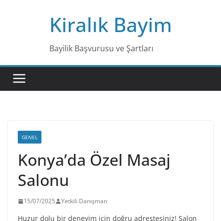
Skip
Kiralık Bayim
to
content
Bayilik Başvurusu ve Şartları
GENEL
Konya’da Özel Masaj
Salonu
15/07/2025
Yetkili Danışman
Huzur dolu bir deneyim için doğru adrestesiniz! Salon