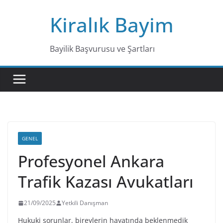
Skip
Kiralık Bayim
to
content
Bayilik Başvurusu ve Şartları
GENEL
Profesyonel Ankara
Trafik Kazası Avukatları
21/09/2025
Yetkili Danışman
Hukuki sorunlar, bireylerin hayatında beklenmedik