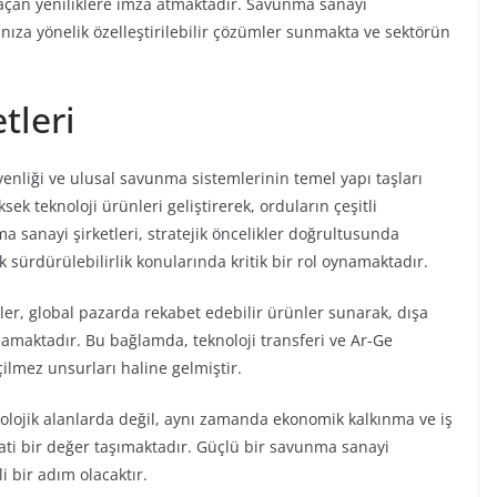
açan yeniliklere imza atmaktadır. Savunma sanayi
arınıza yönelik özelleştirilebilir çözümler sunmakta ve sektörün
tleri
venliği ve ulusal savunma sistemlerinin temel yapı taşları
sek teknoloji ürünleri geliştirerek, orduların çeşitli
a sanayi şirketleri, stratejik öncelikler doğrultusunda
 sürdürülebilirlik konularında kritik bir rol oynamaktadır.
etler, global pazarda rekabet edebilir ürünler sunarak, dışa
ğlamaktadır. Bu bağlamda, teknoloji transferi ve Ar-Ge
çilmez unsurları haline gelmiştir.
nolojik alanlarda değil, aynı zamanda ekonomik kalkınma ve iş
ti bir değer taşımaktadır. Güçlü bir savunma sanayi
i bir adım olacaktır.