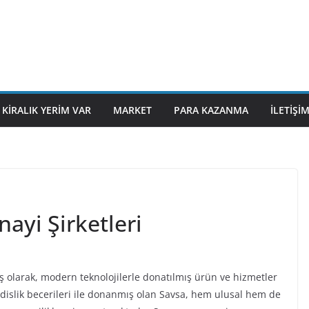
KIRALIK YERIM VAR
MARKET
PARA KAZANMA
İLETIŞI
ayi Şirketleri
 olarak, modern teknolojilerle donatılmış ürün ve hizmetler
islik becerileri ile donanmış olan Savsa, hem ulusal hem de