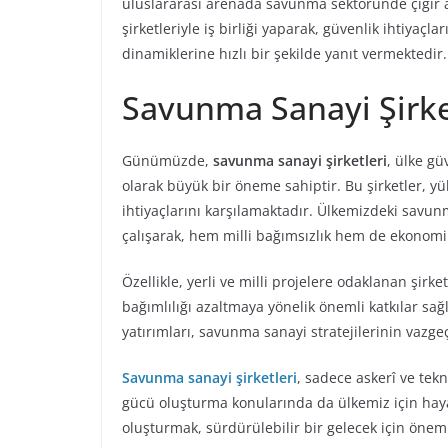
uluslararası arenada savunma sektöründe çığır 
şirketleriyle iş birliği yaparak, güvenlik ihtiyaçl
dinamiklerine hızlı bir şekilde yanıt vermektedir.
Savunma Sanayi Şirke
Günümüzde,
savunma sanayi şirketleri
, ülke gü
olarak büyük bir öneme sahiptir. Bu şirketler, yük
ihtiyaçlarını karşılamaktadır. Ülkemizdeki savunm
çalışarak, hem milli bağımsızlık hem de ekonomik
Özellikle, yerli ve milli projelere odaklanan şirk
bağımlılığı azaltmaya yönelik önemli katkılar sa
yatırımları, savunma sanayi stratejilerinin vazge
Savunma sanayi şirketleri
, sadece askerî ve tek
gücü oluşturma konularında da ülkemiz için haya
oluşturmak, sürdürülebilir bir gelecek için öneml