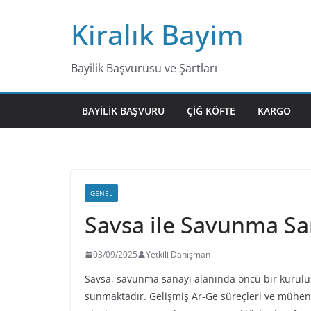
Skip
Kiralık Bayim
to
content
Bayilik Başvurusu ve Şartları
BAYILIK BAŞVURU
ÇIĞ KÖFTE
KARGO
GENEL
Savsa ile Savunma San
03/09/2025
Yetkili Danışman
Savsa, savunma sanayi alanında öncü bir kuruluş
sunmaktadır. Gelişmiş Ar-Ge süreçleri ve mühend