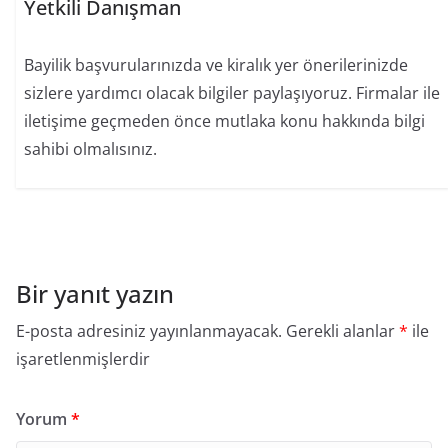
Yetkili Danışman
Bayilik başvurularınızda ve kiralık yer önerilerinizde
sizlere yardımcı olacak bilgiler paylaşıyoruz. Firmalar ile
iletişime geçmeden önce mutlaka konu hakkında bilgi
sahibi olmalısınız.
Bir yanıt yazın
E-posta adresiniz yayınlanmayacak.
Gerekli alanlar
*
ile
işaretlenmişlerdir
Yorum
*