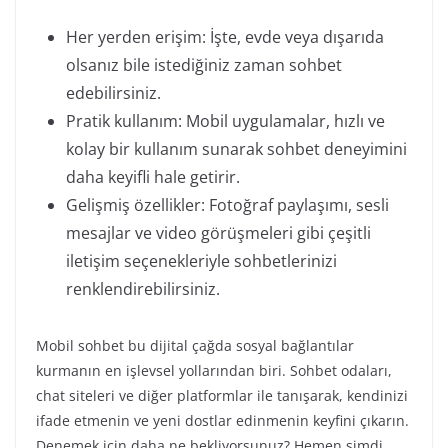
Her yerden erişim: İşte, evde veya dışarıda
olsanız bile istediğiniz zaman sohbet
edebilirsiniz.
Pratik kullanım: Mobil uygulamalar, hızlı ve
kolay bir kullanım sunarak sohbet deneyimini
daha keyifli hale getirir.
Gelişmiş özellikler: Fotoğraf paylaşımı, sesli
mesajlar ve video görüşmeleri gibi çeşitli
iletişim seçenekleriyle sohbetlerinizi
renklendirebilirsiniz.
Mobil sohbet bu dijital çağda sosyal bağlantılar
kurmanın en işlevsel yollarından biri. Sohbet odaları,
chat siteleri ve diğer platformlar ile tanışarak, kendinizi
ifade etmenin ve yeni dostlar edinmenin keyfini çıkarın.
Denemek için daha ne bekliyorsunuz? Hemen şimdi