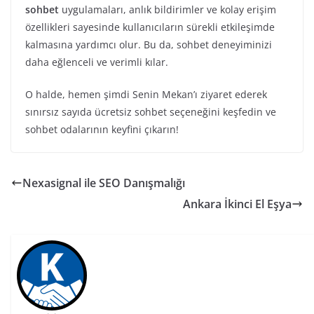
sohbet
uygulamaları, anlık bildirimler ve kolay erişim
özellikleri sayesinde kullanıcıların sürekli etkileşimde
kalmasına yardımcı olur. Bu da, sohbet deneyiminizi
daha eğlenceli ve verimli kılar.
O halde, hemen şimdi Senin Mekan’ı ziyaret ederek
sınırsız sayıda ücretsiz sohbet seçeneğini keşfedin ve
sohbet odalarının keyfini çıkarın!
Nexasignal ile SEO Danışmalığı
Ankara İkinci El Eşya