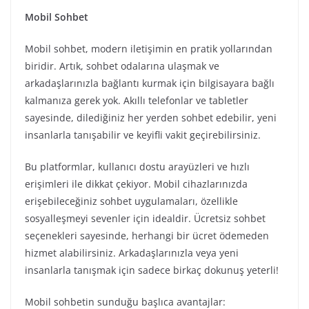
Mobil Sohbet
Mobil sohbet, modern iletişimin en pratik yollarından
biridir. Artık, sohbet odalarına ulaşmak ve
arkadaşlarınızla bağlantı kurmak için bilgisayara bağlı
kalmanıza gerek yok. Akıllı telefonlar ve tabletler
sayesinde, dilediğiniz her yerden sohbet edebilir, yeni
insanlarla tanışabilir ve keyifli vakit geçirebilirsiniz.
Bu platformlar, kullanıcı dostu arayüzleri ve hızlı
erişimleri ile dikkat çekiyor. Mobil cihazlarınızda
erişebileceğiniz sohbet uygulamaları, özellikle
sosyalleşmeyi sevenler için idealdir. Ücretsiz sohbet
seçenekleri sayesinde, herhangi bir ücret ödemeden
hizmet alabilirsiniz. Arkadaşlarınızla veya yeni
insanlarla tanışmak için sadece birkaç dokunuş yeterli!
Mobil sohbetin sunduğu başlıca avantajlar: