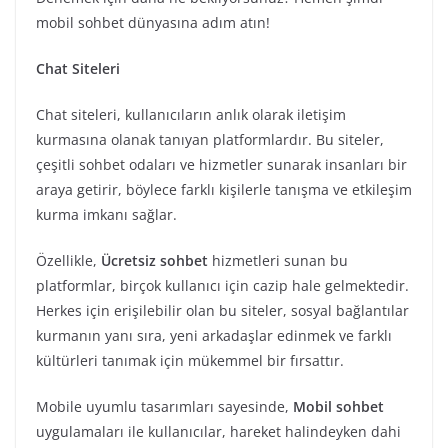
mobil sohbet dünyasına adım atın!
Chat Siteleri
Chat siteleri, kullanıcıların anlık olarak iletişim
kurmasına olanak tanıyan platformlardır. Bu siteler,
çeşitli sohbet odaları ve hizmetler sunarak insanları bir
araya getirir, böylece farklı kişilerle tanışma ve etkileşim
kurma imkanı sağlar.
Özellikle,
Ücretsiz sohbet
hizmetleri sunan bu
platformlar, birçok kullanıcı için cazip hale gelmektedir.
Herkes için erişilebilir olan bu siteler, sosyal bağlantılar
kurmanın yanı sıra, yeni arkadaşlar edinmek ve farklı
kültürleri tanımak için mükemmel bir fırsattır.
Mobile uyumlu tasarımları sayesinde,
Mobil sohbet
uygulamaları ile kullanıcılar, hareket halindeyken dahi