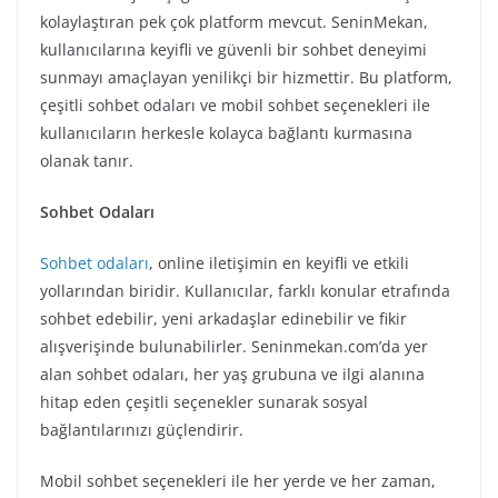
kolaylaştıran pek çok platform mevcut. SeninMekan,
kullanıcılarına keyifli ve güvenli bir sohbet deneyimi
sunmayı amaçlayan yenilikçi bir hizmettir. Bu platform,
çeşitli sohbet odaları ve mobil sohbet seçenekleri ile
kullanıcıların herkesle kolayca bağlantı kurmasına
olanak tanır.
Sohbet Odaları
Sohbet odaları
, online iletişimin en keyifli ve etkili
yollarından biridir. Kullanıcılar, farklı konular etrafında
sohbet edebilir, yeni arkadaşlar edinebilir ve fikir
alışverişinde bulunabilirler. Seninmekan.com’da yer
alan sohbet odaları, her yaş grubuna ve ilgi alanına
hitap eden çeşitli seçenekler sunarak sosyal
bağlantılarınızı güçlendirir.
Mobil sohbet seçenekleri ile her yerde ve her zaman,