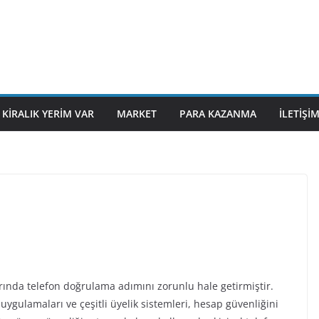
KIRALIK YERIM VAR
MARKET
PARA KAZANMA
İLETIŞI
arında telefon doğrulama adımını zorunlu hale getirmiştir.
ygulamaları ve çeşitli üyelik sistemleri, hesap güvenliğini