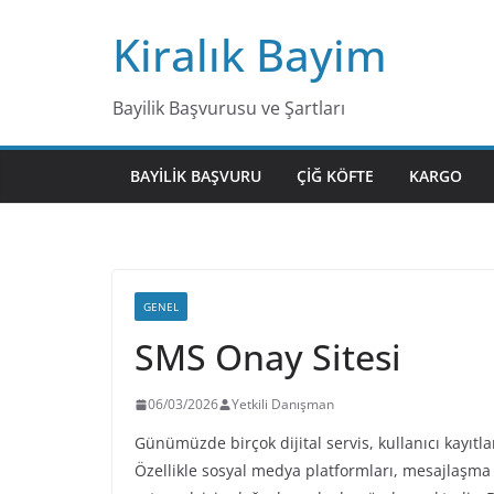
Skip
Kiralık Bayim
to
content
Bayilik Başvurusu ve Şartları
BAYILIK BAŞVURU
ÇIĞ KÖFTE
KARGO
GENEL
SMS Onay Sitesi
06/03/2026
Yetkili Danışman
Günümüzde birçok dijital servis, kullanıcı kayıtl
Özellikle sosyal medya platformları, mesajlaşma u