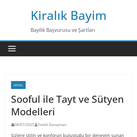
Skip
Kiralık Bayim
to
content
Bayilik Başvurusu ve Şartları
GENEL
Sooful ile Tayt ve Sütyen
Modelleri
06/07/2025
Yetkili Danışman
Sizlere stilin ve konforun buluştuğu bir deneyim sunan